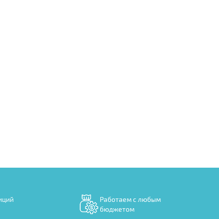
иций
Работаем с любым
бюджетом