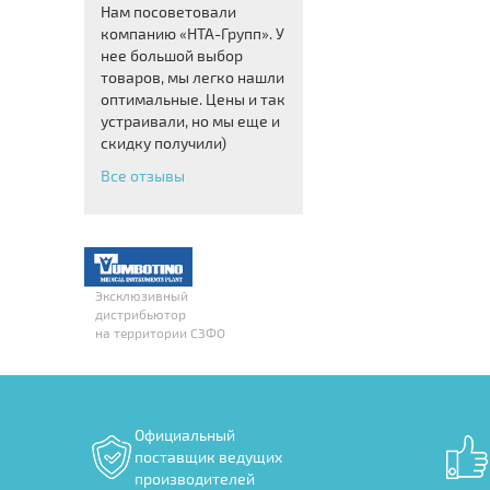
Нам посоветовали
компанию «НТА-Групп». У
нее большой выбор
товаров, мы легко нашли
оптимальные. Цены и так
устраивали, но мы еще и
скидку получили)
Все отзывы
Эксклюзивный
дистрибьютор
на территории СЗФО
Официальный
поставщик ведущих
производителей