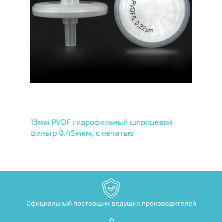
13мм PVDF гидрофильный шприцевой
фильтр 0.45мкм, с печатью
Официальный поставщик ведущих производителей