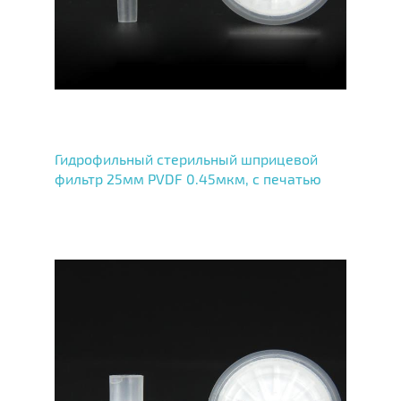
Гидрофильный стерильный шприцевой
фильтр 25мм PVDF 0.45мкм, с печатью