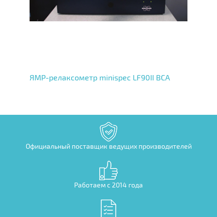
ЯМР-релаксометр minispec LF90II BCA
Официальный поставщик ведущих производителей
Работаем с 2014 года