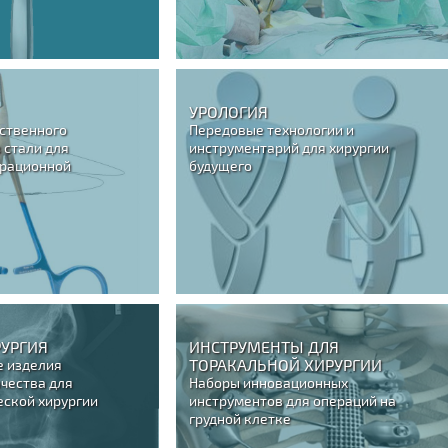
УРОЛОГИЯ
ественного
Передовые технологии и
 стали для
инструментарий для хирургии
рационной
будущего
РУРГИЯ
ИНСТРУМЕНТЫ ДЛЯ
ТОРАКАЛЬНОЙ ХИРУРГИИ
 изделия
чества для
Наборы инновационных
еской хирургии
инструментов для операций на
грудной клетке