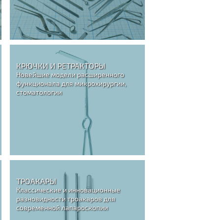
КРЮЧКИ И РЕТРАКТОРЫ
Новейшие модели расширенного
функционала для микрохирургии,
стоматологии
ТРОАКАРЫ
Классические и инновационные
разновидности троакаров для
современной лапароскопии