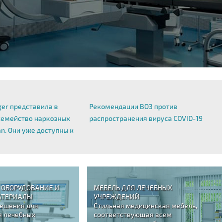
er представила в
Рекомендации ВОЗ против
семейство наркозных
распространения вируса COVID-19
an. Они уже доступны к
ОБОРУДОВАНИЕ И
МЕБЕЛЬ ДЛЯ ЛЕЧЕБНЫХ
АТЕРИАЛЫ
УЧРЕЖДЕНИЙ
ешения для
Стильная медицинская мебель,
 лечебных
соответствующая всем