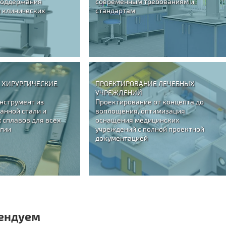
поддержания
современным требованиям и
 клинических
стандартам
 ХИРУРГИЧЕСКИЕ
ПРОЕКТИРОВАНИЕ ЛЕЧЕБНЫХ
УЧРЕЖДЕНИЙ
нструмент из
Проектирование от концепта до
анной стали и
воплощения, оптимизация
 сплавов для всех
оснащения медицинских
гии
учреждений с полной проектной
документацией
ендуем