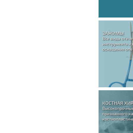
ЗАЖИМЫ
Все виды отеч
инструмента из
оснащения опе
КОСТНАЯ ХИ
Высокопрочные
признанного ка
костнопластич