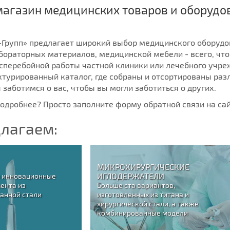
магазин медицинских товаров и оборудо
Групп» предлагает широкий выбор медицинского оборудо
бораторных материалов, медицинской мебели - всего, чт
сперебойной работы частной клиники или лечебного учре
ктурированный каталог, где собраны и отсортированы ра
 заботимся о вас, чтобы вы могли заботиться о других.
подробнее? Просто заполните форму обратной связи на са
лагаем:
МИКРОХИРУРГИЧЕСКИЕ
ИГЛОДЕРЖАТЕЛИ
и инновационные
ента из
Больше ста вариантов,
анной стали
изготовленных из титана и
хирургической стали, а также
комбинированные модели