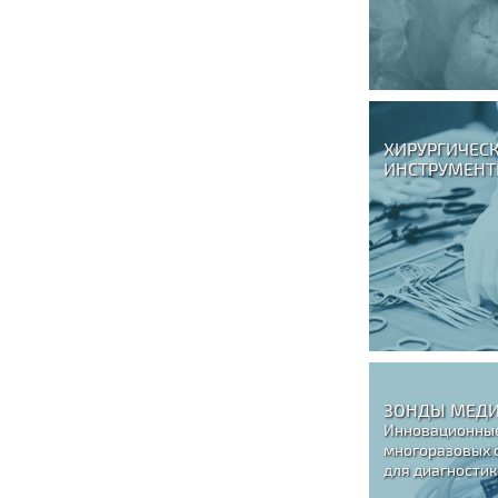
ХИРУРГИЧЕС
ИНСТРУМЕН
ЗОНДЫ МЕД
Инновационны
многоразовых 
для диагностик