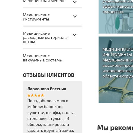
Медицинская мебель
учреждений и 
эффективности
процессов
Медицинские
инструменты
Медицинские
расходные материалы
оптом
МЕДИЦИНСКИЕ
ИНСТРУМЕНТЫ
Медицинские
Медицинский и
вакуумные системы
высоколегиров
инновационных
ОТЗЫВЫ КЛИЕНТОВ
областей хирур
Ларионова Евгения
Понадобилось много
мебели: банкетки,
кушетки, шкафы, столы,
стеллажи, стулья… В
общем, планировали
Мы реком
сделать крупный заказ.