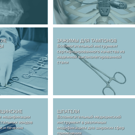
КИЕ
ЗАЖИМЫ ДЛЯ ТАМПОНОВ
ТЫ
Вспомогательный инструмент
сертифицированного качества из
надежной высоколегированной
стали
ИЦИНСКИЕ
ШПАТЕЛИ
е модификации
Вспомогательный медицинский
стальных зондов
инструмент в различных
и и лечения
модификациях для широких сфер
применения