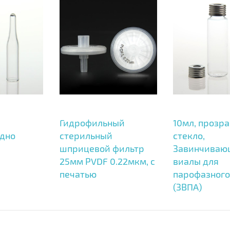
Гидрофильный
10мл, прозр
 дно
стерильный
стекло,
шприцевой фильтр
Завинчиваю
25мм PVDF 0.22мкм, с
виалы для
печатью
парофазного
(ЗВПА)