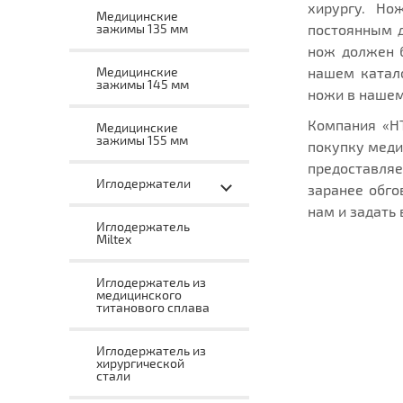
хирургу. Но
Медицинские
постоянным д
зажимы 135 мм
нож должен 
нашем катало
Медицинские
зажимы 145 мм
ножи в нашем
Компания «Н
Медицинские
зажимы 155 мм
покупку меди
предоставля
Иглодержатели
заранее обго
нам и задать 
Иглодержатель
Miltex
Иглодержатель из
медицинского
титанового сплава
Иглодержатель из
хирургической
стали