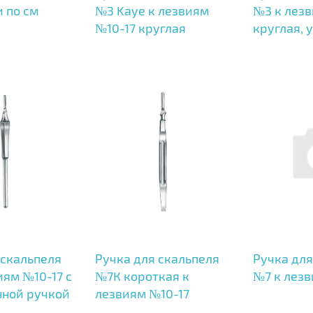
 по см
№3 Kaye к лезвиям
№3 к лезв
№10-17 круглая
круглая, 
 скальпеля
Ручка для скальпеля
Ручка для
иям №10-17 с
№7К короткая к
№7 к лезв
нной ручкой
лезвиям №10-17