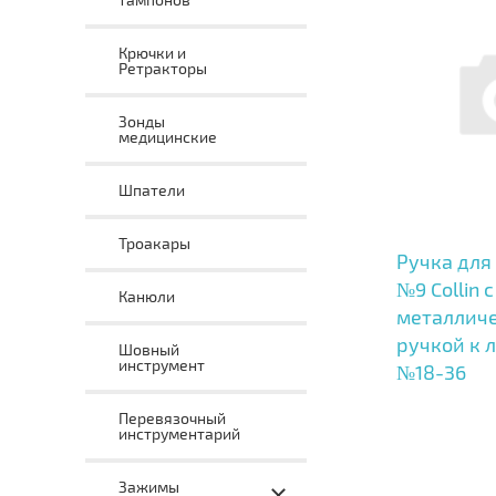
Крючки и
Ретракторы
Зонды
медицинские
Шпатели
Троакары
Ручка для
№9 Collin с
Канюли
металлич
ручкой к 
Шовный
инструмент
№18-36
Перевязочный
инструментарий
Зажимы