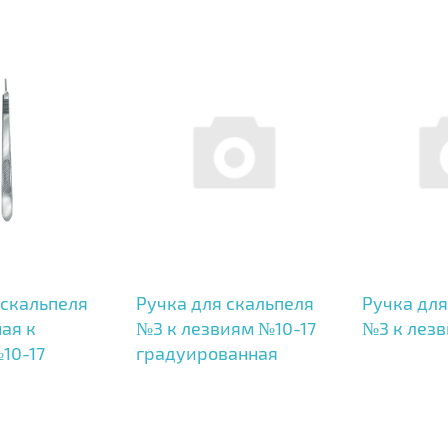
 скальпеля
Ручка для скальпеля
Ручка для
ая к
№3 к лезвиям №10-17
№3 к лезв
10-17
градуированная