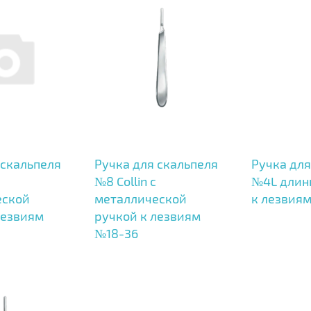
 скальпеля
Ручка для скальпеля
Ручка для
№8 Collin с
№4L длин
еской
металлической
к лезвия
лезвиям
ручкой к лезвиям
№18-36