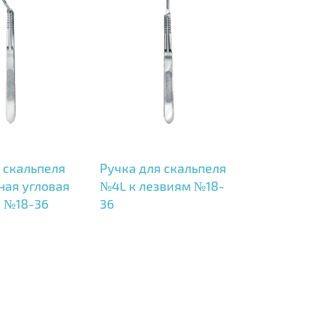
 скальпеля
Ручка для скальпеля
ная угловая
№4L к лезвиям №18-
м №18-36
36