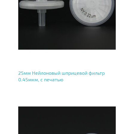
25мм Нейлоновый шприцевой фильтр
0.45мкм, с печатью