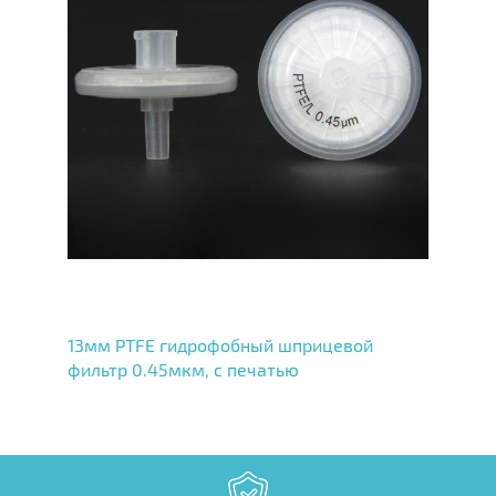
13мм PTFE гидрофобный шприцевой
фильтр 0.45мкм, с печатью