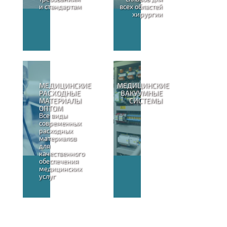
и стандартам
всех областей
хирургии
МЕДИЦИНСКИЕ
МЕДИЦИНСКИЕ
РАСХОДНЫЕ
ВАКУУМНЫЕ
МАТЕРИАЛЫ
СИСТЕМЫ
ОПТОМ
Все виды
современных
расходных
материалов
для
качественного
обеспечения
медицинских
услуг