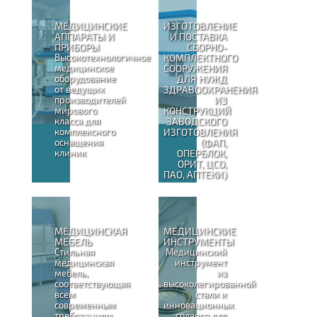
МЕДИЦИНСКИЕ
ИЗГОТОВЛЕНИЕ
АППАРАТЫ И
И ПОСТАВКА
ПРИБОРЫ
СБОРНО-
Высокотехнологичное
КОМПЛЕКТНОГО
медицинское
СООРУЖЕНИЯ
оборудование
ДЛЯ НУЖД
от ведущих
ЗДРАВООХРАНЕНИЯ
производителей
ИЗ
мирового
КОНСТРУКЦИЙ
класса для
ЗАВОДСКОГО
комплексного
ИЗГОТОВЛЕНИЯ
оснащения
(ФАП,
клиник
ОПЕРБЛОК,
ОРИТ, ЦСО,
ПАО, АПТЕКИ)
МЕДИЦИНСКАЯ
МЕДИЦИНСКИЕ
МЕБЕЛЬ
ИНСТРУМЕНТЫ
Стильная
Медицинский
медицинская
инструмент
мебель,
из
соответствующая
высоколегированной
всем
стали и
современным
инновационных
требованиям
сплавов для