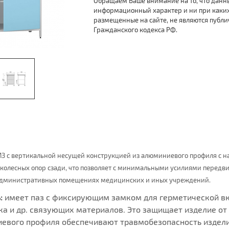
Обращаем Ваше внимание на то, что данн
информационный характер и ни при каки
размещенные на сайте, не являются публ
Гражданского кодекса РФ.
3 с вертикальной несущей конструкцией из алюминиевого профиля с н
 колесных опор сзади, что позволяет с минимальными усилиями передви
 административных помещениях медицинских и иных учреждений.
:
имеет паз с фиксирующим замком для герметической вк
ка и др. связующих материалов. Это защищает изделие от
евого профиля обеспечивают травмобезопасность издели