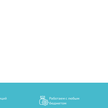
иций
Работаем с любым
бюджетом