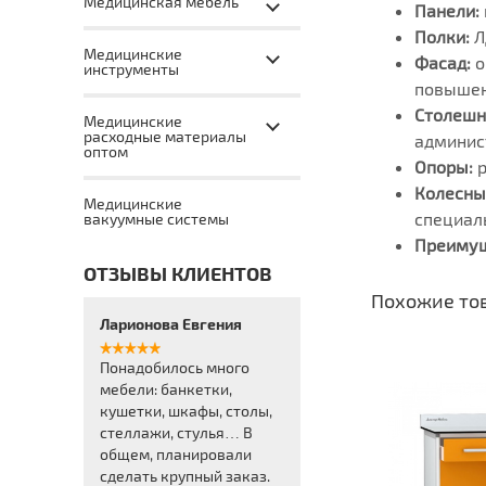
Медицинская мебель
Панели:
Полки:
Л
Медицинские
Фасад:
о
инструменты
повышен
Столешн
Медицинские
расходные материалы
админис
оптом
Опоры:
Колесны
Медицинские
специал
вакуумные системы
Преимущ
ОТЗЫВЫ КЛИЕНТОВ
Похожие то
Ларионова Евгения
Понадобилось много
мебели: банкетки,
кушетки, шкафы, столы,
стеллажи, стулья… В
общем, планировали
сделать крупный заказ.