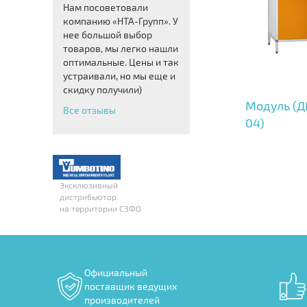
Нам посоветовали
компанию «НТА-Групп». У
нее большой выбор
товаров, мы легко нашли
оптимальные. Цены и так
устраивали, но мы еще и
скидку получили)
Модуль (Д
Все отзывы
04)
Эксклюзивный
дистрибьютор
на территории СЗФО
Официальный
поставщик ведущих
производителей