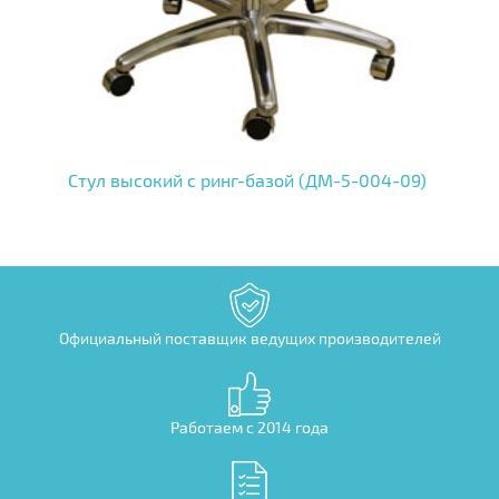
Стул высокий с ринг-базой (ДМ-5-004-09)
Официальный поставщик ведущих производителей
Работаем с 2014 года