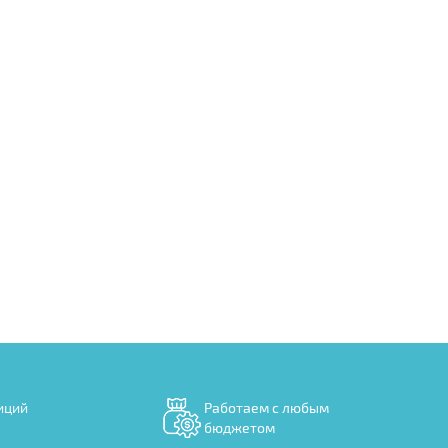
иций
Работаем с любым
бюджетом