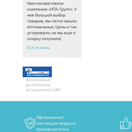
Нам посоветовали
компанию «НТА-Групп». У
нее большой выбор
товаров, мы легко нашли
оптимальные. Цены и так
устраивали, но мы еще и
скидку получили)
Все отзывы
Эксклюзивный
дистрибьютор
на территории СЗФО
Официальный
поставщик ведущих
производителей