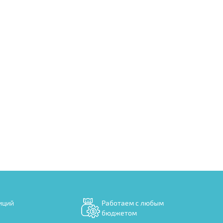
иций
Работаем с любым
бюджетом