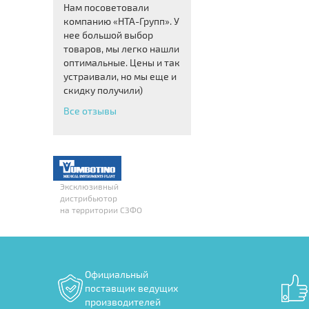
Нам посоветовали
компанию «НТА-Групп». У
нее большой выбор
товаров, мы легко нашли
оптимальные. Цены и так
устраивали, но мы еще и
скидку получили)
Все отзывы
Эксклюзивный
дистрибьютор
на территории СЗФО
Официальный
поставщик ведущих
производителей